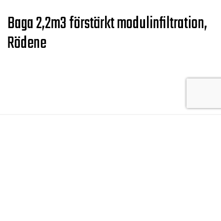
Baga 2,2m3 förstärkt modulinfiltration,
Rödene
Våra tjänster
Grundarbeten
Vatten & avlopp
Vägarbeten
Anläggning
Dränering